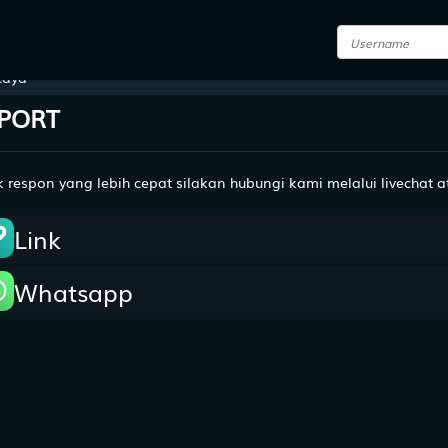
PORT
 respon yang lebih cepat silakan hubungi kami melalui livechat at
Link
Whatsapp