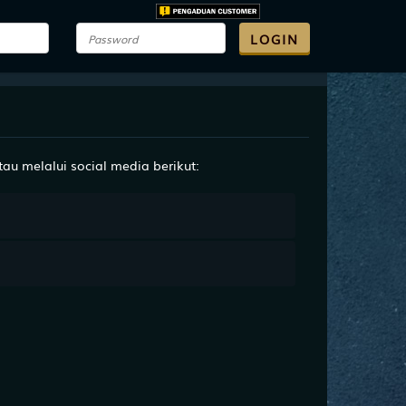
LOGIN
au melalui social media berikut: