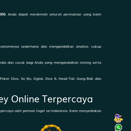
IDR 4.489.000
000
, Anda dapat menikmati seluruh permainan yang kami
IDR 100.000
IDR 900.000
ekanismenya sederhana dan mengandalkan analisis: cukup
IDR 1.183.000
edia dan cocok bagi Anda yang mengandalkan insting serta
IDR 500.000
ker Dice, Sic Bo, Oglok, Dice 6, Head Tail, Gong Ball, dan
IDR 3.483.000
ey Online Terpercaya
IDR 964.000
ipercaya oleh pemain togel se-Indonesia. Kami menyediakan
IDR 4.933.000